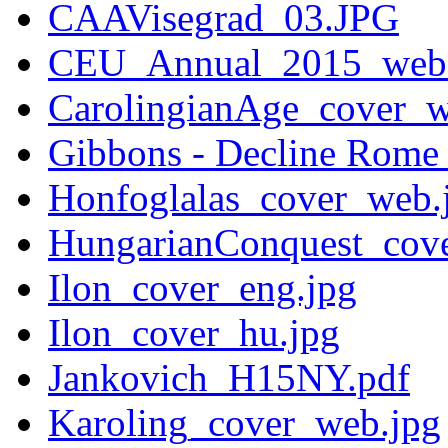
CAAVisegrad_03.JPG
CEU_Annual_2015_web.
CarolingianAge_cover_w
Gibbons - Decline Rome 
Honfoglalas_cover_web.
HungarianConquest_cov
Ilon_cover_eng.jpg
Ilon_cover_hu.jpg
Jankovich_H15NY.pdf
Karoling_cover_web.jpg